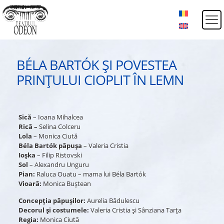
BÉLA BARTÓK ȘI POVESTEA
PRINȚULUI CIOPLIT ÎN LEMN
Sică
– Ioana Mihalcea
Rică –
Selina Colceru
Lola
– Monica Ciută
Béla Bartók
păpușa
– Valeria Cristia
Ioșka
– Filip Ristovski
Sol
– Alexandru Unguru
Pian:
Raluca Ouatu – mama lui Béla Bartók
Vioară:
Monica Buștean
Concepția păpușilor:
Aurelia Bădulescu
Decorul și costumele:
Valeria Cristia și Sânziana Tarța
Regia:
Monica Ciută