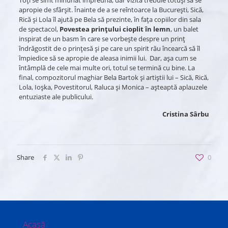
Toți se simt minunat împreună, dar vizita trebuie totuși să se
apropie de sfârșit. Înainte de a se reîntoarce la București, Sică,
Rică și Lola îl ajută pe Bela să prezinte, în fața copiilor din sala
de spectacol,
Povestea prințului cioplit în lemn
, un balet
inspirat de un basm în care se vorbește despre un prinț
îndrăgostit de o prințesă și pe care un spirit rău încearcă să îl
împiedice să se apropie de aleasa inimii lui. Dar, așa cum se
întâmplă de cele mai multe ori, totul se termină cu bine. La
final, compozitorul maghiar Bela Bartok și artiștii lui – Sică, Rică,
Lola, Ioșka, Povestitorul, Raluca și Monica – așteaptă aplauzele
entuziaste ale publicului.
Cristina Sârbu
Share
0
Acasă