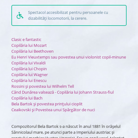
Spectacol accesibilizat pentru persoanele cu
dizabilități locomotorii, la cerere.
Clasic e fantastic
Copilăria lui Mozart
Copilăria lui Beethoven
Eu Henri Vieuxtemps sau povestea unui violonist copil-minune
Copilăria lui Vivaldi
Copilăria lui Chopin
Copilăria lui Wagner
Copilăria lui Enescu
Rossini și povestea lui Wilhelm Tell
Când Dunărea valsează - Copilăria lui Johann Strauss-fiul
Copilăria lui Bach
Bela Bartok și povestea prințului cioplit
Ceaikovski și Povestea unui Spărgător de nuci
Compozitorul Bela Bartok s-a născut în anul 1881 în orășelul
Sânnicolaul mare, pe atunci parte a Imperiului austriac și