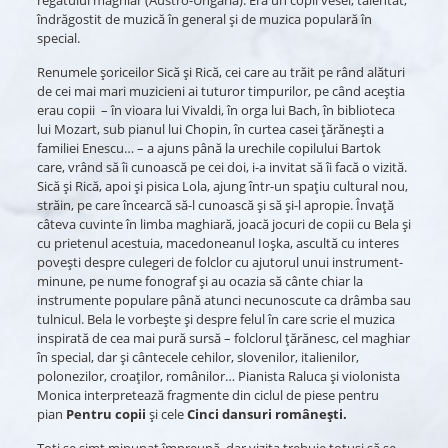
regatului maghiar (Austro-Ungaria). Era un copil vesel, talentat,
îndrăgostit de muzică în general și de muzica populară în
special.
Renumele șoriceilor Sică și Rică, cei care au trăit pe rând alături
de cei mai mari muzicieni ai tuturor timpurilor, pe când aceștia
erau copii – în vioara lui Vivaldi, în orga lui Bach, în biblioteca
lui Mozart, sub pianul lui Chopin, în curtea casei țărănești a
familiei Enescu… – a ajuns până la urechile copilului Bartok
care, vrând să îi cunoască pe cei doi, i-a invitat să îi facă o vizită.
Sică și Rică, apoi și pisica Lola, ajung într-un spațiu cultural nou,
străin, pe care încearcă să-l cunoască și să și-l apropie. Învață
câteva cuvinte în limba maghiară, joacă jocuri de copii cu Bela și
cu prietenul acestuia, macedoneanul Ioșka, ascultă cu interes
povești despre culegeri de folclor cu ajutorul unui instrument-
minune, pe nume fonograf și au ocazia să cânte chiar la
instrumente populare până atunci necunoscute ca drâmba sau
tulnicul. Bela le vorbește și despre felul în care scrie el muzica
inspirată de cea mai pură sursă – folclorul țărănesc, cel maghiar
în special, dar și cântecele cehilor, slovenilor, italienilor,
polonezilor, croaților, românilor… Pianista Raluca și violonista
Monica interpretează fragmente din ciclul de piese pentru
pian
Pentru copii
și cele
Cinci dansuri românești.