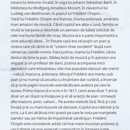
vioara lui Antonio Vivaldi, în orga lui Johann Sebastian Bach, în
biblioteca lui Wolfgang Amadeus Mozart, în clavecinul lui
Ludwig van Beethoven, în pianul lui Frédéric Chopin…
Tatăl lui Frédéric Chopin era francez, mama poloneză, amândoi
mari amatori de muzică. Când copilul are abia o lună, familia se
mută la Varşovia şi deschide un pension de băieţi solicitat de
cele mai bune familii din oraş. Muzica era o parte importantă a
unei educaţii alese… În fiecare casă era cel puţin un pian şi
cineva care să cânte la el, “uneori chiar excelent” după cum
remarcau ziarele vremii. Pani Justina, mama lui Frédéric cânta
destul de bine la pian. Dădea lecţii de muzică şi în pension era
angajat şi un profesor de dans. Justina acompania micii
dansatori care interpretau cele mai populare dansuri ale vremii
– valsul, mazurca, poloneza. Micuţul Frédéric era mereu sub
pian şi nu numai că asculta cu încântare dar curând, a încercat
să şi scrie pagini muzicale asemănătoare acelora pe care le
auzea. Prima mazurcă a scris-o în 1817, cand avea doar 7 ani la
doar un an după ce începuse şi el să ia lecţii de pian. Urmează
alte mazurci, polci, valsuri… Pe aceste melodii Sică, Rică şi Lola
învaţă şi ei cu mare bucurie să danseze. Copilul era talentat şi la
scris. La 6 ani alcătuia mici poezii pe care le nota pe manşetele
ziarelor sau pe hârtia de împachetat sandvişuri. Frédéric
Chopin este considerat astăzi cel mai mare muzician polonez şi
unul dintre cei mai apreciaţi compozitori în întreaga lume.