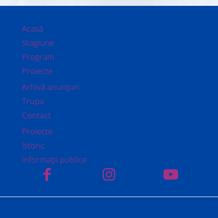
Acasă
Stagiune
Program
Proiecte
Arhivă anunțuri
Trupa
Contact
Proiecte
Istoric
Informații publice