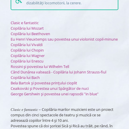
dizabilități locomotorii, la cerere.
Clasic e fantastic
Copilăria lui Mozart
Copilăria lui Beethoven
Eu Henri Vieuxtemps sau povestea unui violonist copil-minune
Copilăria lui Vivaldi
Copilăria lui Chopin
Copilăria lui Wagner
Copilăria lui Enescu
Rossini și povestea lui Wilhelm Tell
Când Dunărea valsează - Copilăria lui Johann Strauss-fiul
Copilăria lui Bach
Bela Bartok și povestea prințului cioplit
Ceaikovski și Povestea unui Spărgător de nuci
George Gershwin și povestea unei rapsodii "in blue"
– Copilăria marilor muzicieni este un proiect
Clasic e fantastic
compus din cinci spectacole de teatru şi muzică ce se
adresează copiilor între 4 şi 10 ani.
Povestea spune că doi şoricei Sică şi Rică au trăit, pe rând, în