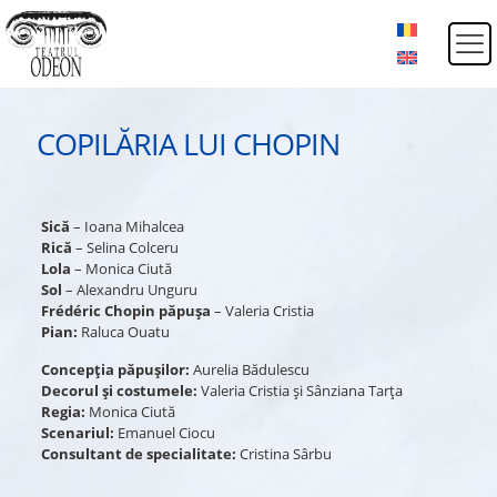
COPILĂRIA LUI CHOPIN
Sică
– Ioana Mihalcea
Rică
– Selina Colceru
Lola
– Monica Ciută
Sol
– Alexandru Unguru
Frédéric Chopin păpușa
– Valeria Cristia
Pian:
Raluca Ouatu
Concepția păpușilor:
Aurelia Bădulescu
Decorul și costumele:
Valeria Cristia și Sânziana Tarța
Regia:
Monica Ciută
Scenariul:
Emanuel Ciocu
Consultant de specialitate:
Cristina Sârbu