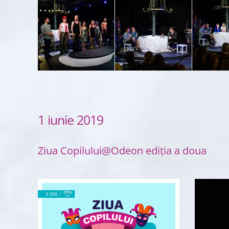
1 iunie 2019
Ziua Copilului@Odeon ediția a doua