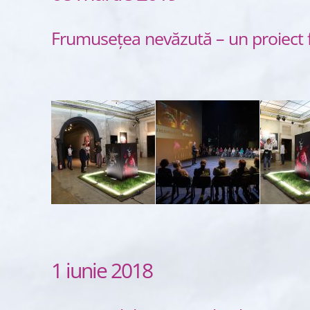
Frumusețea nevăzută – un proiect fo
1 iunie 2018