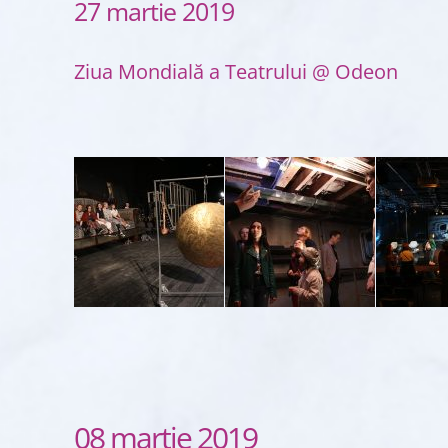
27 martie 2019
Ziua Mondială a Teatrului @ Odeon
08 martie 2019