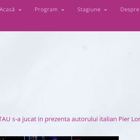
Acasă
Program
Stagiune
Despre
U s-a jucat in prezenta autorului italian Pier L