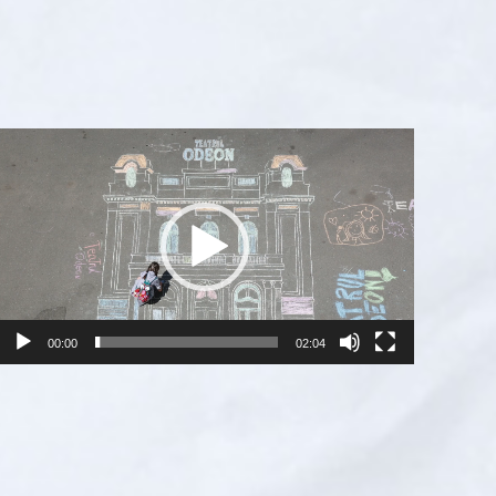
Player
video
00:00
02:04