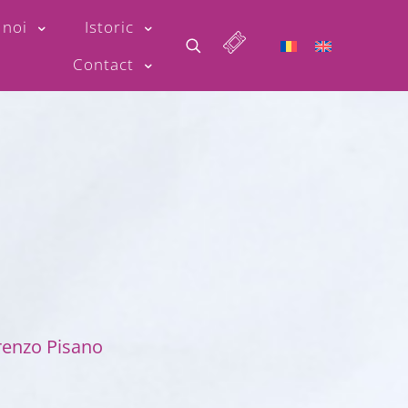
 noi
Istoric
Contact
orenzo Pisano