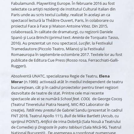
Fabulamundi. Playwriting Europe. În februarie 2016 au fost
selectate ca artiști rezidenți de Institutul Cultural Italian din
Paris unde au scris textul
Lullaby
, realizat în același an ca
spectacol lectură la Théâtre Ouvert, Paris, în colaborare cu
proiectul Face à Face și Maison Antoine Vitez. Din 2015,
colaborează, în calitate de dramaturgi, cu regizorii Daniele
Spanò și Luca Brinchi (primul text:
Aminta
de Torquato Tasso,
2016). Au prezentat un nou spectacol,
Lucifer
, la Festivalul
Tramedautore (Piccolo Teatro, Milano) și la Festivalul
Romaeuropa în septembrie-octombrie 2017. Textele lor au fost
publicate de Editura Cue Press (Rosso rosa, Ferracchiati-Galli-
Ruggeri).
Absolventă UNATC, specializarea Regie de Teatru,
Elena
Morar
(n.1986) activează atât în mediul independent de teatru
bucureștean, cât și în cadrul proiectelor pentru tineri regizori
dezvoltate de teatre de stat. Printre cele mai recente
spectacole ale ei se numără
School feat. COOL
de George Cocoș
(Teatrul Tineretului Piatra Neamț, MIC-RO Laborator de
creație),
Tatăl meu preotul
de Gabriel Sandu (prezentat în cadrul
FNT 2018, Teatrul Apollo 111),
Bull
de Mike Bartlett (Arcub, cu
sprijinul POINT),
Artificii
de Irina Dobriță (Sala Nouă a Teatrului
de Comedie) și
Dragoste în patru tablouri
(Sala Mică-9G, Teatrul
Național București) . De asemenea a coordonat numeroase