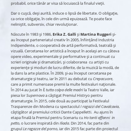
probabil, orice tânăr ar visa să locuiască la finalul vieții.
Dar o cușcă, deși aurită, induce o lipsă de libertate. O obligație,
ca orice obligație, în cele din urmă epuizează. Te poate face
neliniștit, subversiv, chiar revoluționar.
Născute în 1983 și 1986,
Erika Z. Galli
și
Martina Ruggeri
și-
au început parteneriatul creativ în 2005, înființând Industria
Indipendente, o cooperativă de artă performativă, teatrală și
vizuală. Cercetarea lor artistică a început în același an cu câteva
opere video, experimentale și performative și a continuat cu
scrieri originale și dramatizări, și colaborarea cu artiști cu
experiențe și moduri de lucru diferite, de la muzică la modă, de
la dans la arte plastice. În 2009, și-au început cercetarea pe
dramaturgie și teatru, iar în 2011 au debutat cu
Crepacuore
,
care a primit numeroase premii la multe festivaluri naționale.
În 2014 au jucat în È
tutta colpa delle madri
la Teatro Valle, iar
piesa lor
Supernova
a câștigat Premiul Histryo pentru
dramaturgie. În 2015, cele două au participat la Festivalul
Trasparenze din Modena cu spectacolul
I ragazzi del Cavalcavia
,
câștigător al premiului criticii Dante Cappelletti. Au ajuns în
etapa finală la Premiul pentru Scenariu cu
Ho tanti affanni in
petto
, o lucrare inspirată din
Iliada
. Din 2014, fac parte din
grupul
Le ragazze del porno
, iar din 2015 fac parte din proiectul