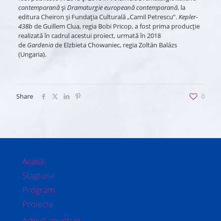
contemporană
și
Dramaturgie europeană contemporană
, la
editura Cheiron și Fundația Culturală „Camil Petrescu”.
Kepler-
438b
de Guillem Clua, regia Bobi Pricop, a fost prima producție
realizată în cadrul acestui proiect, urmată în 2018
de
Gardenia
de Elzbieta Chowaniec, regia Zoltán Balázs
(Ungaria).
Share
0
Acasă
Stagiune
Program
Proiecte
Arhivă anunțuri