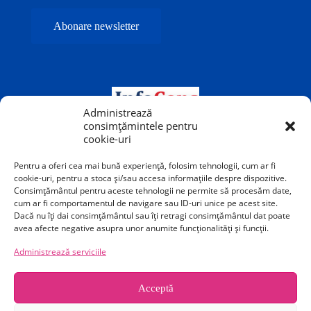
Administrează
consimțămintele pentru
cookie-uri
Pentru a oferi cea mai bună experiență, folosim tehnologii, cum ar fi
cookie-uri, pentru a stoca și/sau accesa informațiile despre dispozitive.
Consimțământul pentru aceste tehnologii ne permite să procesăm date,
cum ar fi comportamentul de navigare sau ID-uri unice pe acest site.
Dacă nu îți dai consimțământul sau îți retragi consimțământul dat poate
avea afecte negative asupra unor anumite funcționalități și funcții.
Teatrul Odeon este o instituție publică de cultură
Administrează serviciile
subvenționată de Primăria Municipiului București.
Acceptă
Calea Victoriei 40-42, București, sector 1, România