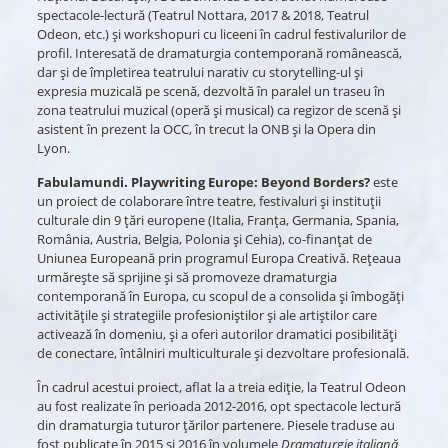
spectacole-lectură (Teatrul Nottara, 2017 & 2018, Teatrul
Odeon, etc.) și workshopuri cu liceeni în cadrul festivalurilor de
profil. Interesată de dramaturgia contemporană românească,
dar și de împletirea teatrului narativ cu storytelling-ul și
expresia muzicală pe scenă, dezvoltă în paralel un traseu în
zona teatrului muzical (operă și musical) ca regizor de scenă și
asistent în prezent la OCC, în trecut la ONB și la Opera din
Lyon.
Fabulamundi. Playwriting Europe: Beyond Borders?
este
un proiect de colaborare între teatre, festivaluri și instituții
culturale din 9 țări europene (Italia, Franța, Germania, Spania,
România, Austria, Belgia, Polonia și Cehia), co-finanțat de
Uniunea Europeană prin programul Europa Creativă. Reţeaua
urmăreşte să sprijine şi să promoveze dramaturgia
contemporană în Europa, cu scopul de a consolida şi îmbogăţi
activităţile şi strategiile profesioniştilor şi ale artiştilor care
activează în domeniu, şi a oferi autorilor dramatici posibilităţi
de conectare, întâlniri multiculturale şi dezvoltare profesională.
În cadrul acestui proiect, aflat la a treia ediție, la Teatrul Odeon
au fost realizate în perioada 2012-2016, opt spectacole lectură
din dramaturgia tuturor țărilor partenere. Piesele traduse au
fost publicate în 2015 și 2016 în volumele
Dramaturgie italiană