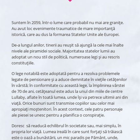
Suntem în 2059, într-o lume care probabil nu mai are granițe.
Au avut loc evenimente traumatice de mare importanță
istorică, care au dus la formarea Statelor Unite ale Europei.
De-a lungul anilor, tinerii au reușit să ajungă la cele mai înalte
nivele ale piramidei sociale. Majoritatea statelor lumii au
adoptat un nou stil de politică, numeroase legi și au rescris
constituțiile.
O lege notabilă este adoptată pentru a rezolva problemele
legate de pensionare și a aduce demnitate în viețile cetățenilor
în vârstă; în conformitate cu această lege, la împlinirea vârstei
de 70 de ani, cetățeanul este adus la unul din miile de centre
Lullaby, aflate în toată lumea, unde își va petrece ultimii ani din
viață. Orice bunuri sunt transmise copiilor sau celor mai
apropiați moștenitori. În acest context, cele patru personaje
ale piesei se unesc pentru a planifica o conspirație.
Doresc să readucă echilibrul în societate sau, mai simplu, în
propria lor viață. Lumea ireală în care sunt forțați să trăiască
este o oază a bunăstării, un mic paradis pe Pământ, unde,