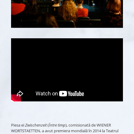
Piesa ei
Zwischenzeit
(
Între timp
), comisionată de WIENER
WORTSTAETTEN, a avut premiera mondială în 2014 la Teatrul