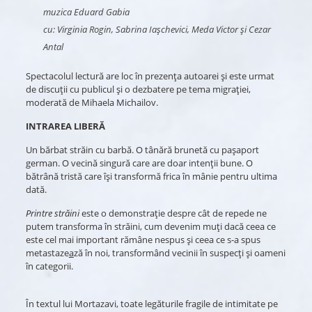
muzica Eduard Gabia
cu: Virginia Rogin, Sabrina Iașchevici, Meda Victor și Cezar
Antal
Spectacolul lectură are loc în prezența autoarei și este urmat
de discuții cu publicul și o dezbatere pe tema migrației,
moderată de Mihaela Michailov.
INTRAREA LIBERĂ
Un bărbat străin cu barbă. O tânără brunetă cu pașaport
german. O vecină singură care are doar intenții bune. O
bătrână tristă care își transformă frica în mânie pentru ultima
dată.
Printre străini
este o demonstrație despre cât de repede ne
putem transforma în străini, cum devenim muți dacă ceea ce
este cel mai important rămâne nespus și ceea ce s-a spus
metastaze
a
ză în noi, transformând vecinii în suspecți și oameni
în categorii.
În textul lui Mortazavi, toate legăturile fragile de intimitate pe