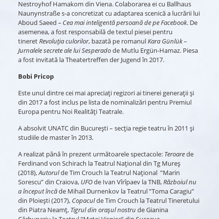
Nestroyhof Hamakom din Viena. Colaborarea ei cu Ballhaus
Naunynstraße s-a concretizat cu adaptarea scenică a lucrării lui
Aboud Saeed
– Cea mai inteligentă persoană de pe Facebook
. De
asemenea, a fost responsabilă de textul piesei pentru
tineret
Revoluția culorilor
, bazată pe romanul
Kara Günlük –
Jurnalele secrete ale lui Sesperado
de Mutlu Ergün-Hamaz. Piesa
a fost invitată la Theatertreffen der Jugend în 2017.
Bobi Pricop
Este unul dintre cei mai apreciați regizori ai tinerei generații și
din 2017 a fost inclus pe lista de nominalizări pentru Premiul
Europa pentru Noi Realități Teatrale.
A absolvit UNATC din București – secţia regie teatru în 2011 şi
studiile de master în 2013.
A realizat până în prezent următoarele spectacole:
Teroare
de
Ferdinand von Schirach la Teatrul Național din Tg Mureș
(2018),
Autorul
de Tim Crouch la Teatrul Național ”Marin
Sorescu” din Craiova,
UFO
de Ivan Vîrîpaev la TNB,
Războiul nu
a început încă
de Mihail Durnenkov la Teatrul ”Toma Caragiu”
din Ploiești (2017),
Copacul
de Tim Crouch la Teatrul Tineretului
din Piatra Neamț,
Tigrul din orașul nostru
de Gianina
Cărbunariu la Teatrul ”Matei Vișniec” din Suceava