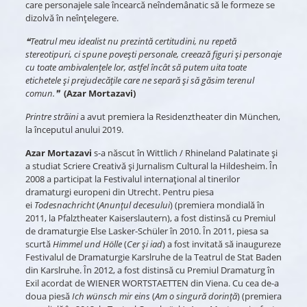
care personajele sale încearcă neîndemânatic să le formeze se
dizolvă în neînțelegere.
❝Teatrul meu idealist nu prezintă certitudini, nu repetă
stereotipuri, ci spune povești personale, creează figuri și personaje
cu toate ambivalențele lor, astfel încât să putem uita toate
etichetele și prejudecățile care ne separă și să găsim terenul
comun.❞
(Azar Mortazavi)
Printre străini
a avut premiera la Residenztheater din München,
la începutul anului 2019.
Azar Mortazavi
s-a născut în Wittlich / Rhineland Palatinate și
a studiat Scriere Creativă și Jurnalism Cultural la Hildesheim. În
2008 a participat la Festivalul internațional al tinerilor
dramaturgi europeni din Utrecht. Pentru piesa
ei
Todesnachricht
(
Anunțul decesului
) (premiera mondială în
2011, la Pfalztheater Kaiserslautern), a fost distinsă cu Premiul
de dramaturgie Else Lasker-Schüler în 2010. În 2011, piesa sa
scurtă
Himmel und Hölle
(
Cer și iad
) a fost invitată să inaugureze
Festivalul de Dramaturgie Karslruhe de la Teatrul de Stat Baden
din Karslruhe. În 2012, a fost distinsă cu Premiul Dramaturg în
Exil acordat de WIENER WORTSTAETTEN din Viena. Cu cea de-a
doua piesă
Ich wünsch mir eins
(
Am o singură dorință
) (premiera