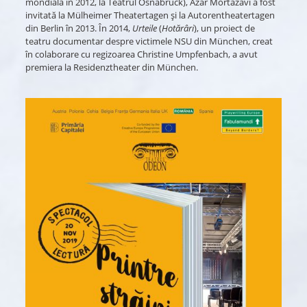
mondială în 2012, la Teatrul Osnabrück), Azar Mortazavi a fost
invitată la Mülheimer Theatertagen și la Autorentheatertagen
din Berlin în 2013. În 2014,
Urteile
(
Hotărâri
), un proiect de
teatru documentar despre victimele NSU din München, creat
în colaborare cu regizoarea Christine Umpfenbach, a avut
premiera la Residenztheater din München.