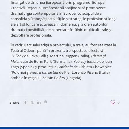
finanțat de Uniunea Europeană prin programul Europa
Creativă. Reţeaua urmăreşte să sprijine şi să promoveze
dramaturgia contemporană în Europa, cu scopul de a
consolida şi îmbogăţi activităţile şi strategiile profesioniştilor şi
ale artiştilor care activează în domeniu, şi a oferi autorilor
dramatici posibilităţi de conectare, întâlniri multiculturale şi
dezvoltare profesională.
În cadrul actualei ediții a proiectului, a treia, au fost realizate la
Teatrul Odeon, până în prezent, trei spectacole lectură –
Lullaby
de Erika Galli și Martina Ruggeri (Italia),
Tristețe și
Melancolie
de Bonn Park (Germania),
You say tomato
de Joan
Yago (Spania) și producțiile
Gardenia
de Elzbieta Chowaniec
(Polonia) și
Pentru binele tău
de Pier Lorenzo Pisano (Italia),
ambele în regia lui Zoltán Balázs (Ungaria).
Share
0