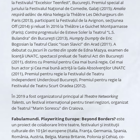
la Festivalul “Excelsior Teenfest”, București, Premiul special al
juriului la Festivalul Național de Comedie, Galați (2015);
Amalia
respiră adânc
de Alina Nelega la Théâtre Les Déchargeurs din
Paris (2013), participant la Festivalul de la Avignon, secțiunea
Off (2014) și reluat în 2016 la Théâtre Le Guichet Montparnasse
(Paris);
Contra progresului
de Esteve Soler la Teatrul “L.S.
Bulandra” din Bucureşti (2013),
Humpty Dumpty
de Eric
Bogosian la Teatrul Clasic “Ioan Slavici” din Arad (2011). A
debutat cu
Jocuri în curtea din spate
de Edna Mazya, examen de
licenţă UNATC, spectacol preluat de Teatrul Act din Bucureşti
(2011), distins cu Premiul pentru Cea mai bună regie, Cel mai
bun actor şi Cea mai bună actriţă la Gala Absolvenţilor UNATC
(2011), Premiul pentru regie la Festivalul de Teatru
Independent Undercloud București, Premiul pentru regie la
Festivalul de Teatru Scurt Oradea (2012).
În 2019 a fost organizatorul principal al
Theatre Networking
Talents
, un festival internațional pentru tineri regizori, organizat
de Teatrul ”Marin Sorescu” din Craiova.
Fabulamundi. Playwriting Europe: Beyond Borders?
este
un proiect de colaborare între teatre, festivaluri și instituții
culturale din 10 țări europene (Italia, Franța, Germania, Spania,
România, Austria, Belgia, Marea Britanie, Polonia și Cehia), co-