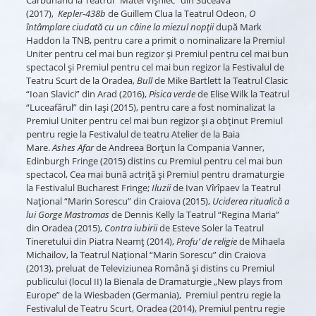
(2017),
Kepler-438b
de Guillem Clua la Teatrul Odeon,
O
întâmplare ciudată cu un câine la miezul nopții
după Mark
Haddon la TNB, pentru care a primit o nominalizare la Premiul
Uniter pentru cel mai bun regizor și Premiul pentru cel mai bun
spectacol și Premiul pentru cel mai bun regizor la Festivalul de
Teatru Scurt de la Oradea,
Bull
de Mike Bartlett la Teatrul Clasic
“Ioan Slavici” din Arad (2016),
Pisica verde
de Elise Wilk la Teatrul
“Luceafărul” din Iaşi (2015), pentru care a fost nominalizat la
Premiul Uniter pentru cel mai bun regizor şi a obţinut Premiul
pentru regie la Festivalul de teatru Atelier de la Baia
Mare.
Ashes Afar
de Andreea Borţun la Compania Vanner,
Edinburgh Fringe (2015) distins cu Premiul pentru cel mai bun
spectacol, Cea mai bună actriţă şi Premiul pentru dramaturgie
la Festivalul Bucharest Fringe;
Iluzii
de Ivan Vîrîpaev la Teatrul
Național “Marin Sorescu” din Craiova (2015),
Uciderea ritualică a
lui Gorge Mastromas
de Dennis Kelly la Teatrul “Regina Maria”
din Oradea (2015),
Contra iubirii
de Esteve Soler la Teatrul
Tineretului din Piatra Neamţ (2014),
Profu’ de religie
de Mihaela
Michailov, la Teatrul Național “Marin Sorescu” din Craiova
(2013), preluat de Televiziunea Română și distins cu Premiul
publicului (locul II) la Bienala de Dramaturgie „New plays from
Europe” de la Wiesbaden (Germania), Premiul pentru regie la
Festivalul de Teatru Scurt, Oradea (2014), Premiul pentru regie