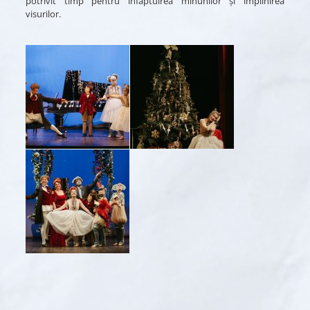
potrivit timp pentru înfăptuirea minunilor și împlinirea
visurilor.