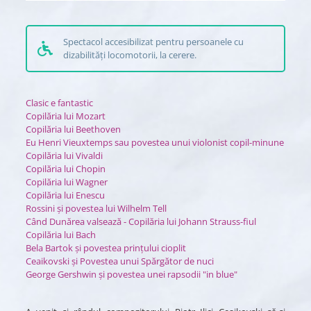
Spectacol accesibilizat pentru persoanele cu
dizabilități locomotorii, la cerere.
Clasic e fantastic
Copilăria lui Mozart
Copilăria lui Beethoven
Eu Henri Vieuxtemps sau povestea unui violonist copil-minune
Copilăria lui Vivaldi
Copilăria lui Chopin
Copilăria lui Wagner
Copilăria lui Enescu
Rossini și povestea lui Wilhelm Tell
Când Dunărea valsează - Copilăria lui Johann Strauss-fiul
Copilăria lui Bach
Bela Bartok și povestea prințului cioplit
Ceaikovski și Povestea unui Spărgător de nuci
George Gershwin și povestea unei rapsodii "in blue"