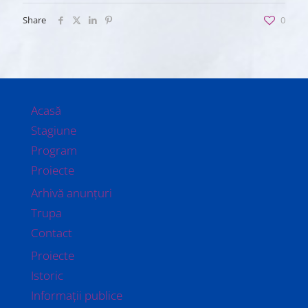
Share
0
Acasă
Stagiune
Program
Proiecte
Arhivă anunțuri
Trupa
Contact
Proiecte
Istoric
Informații publice