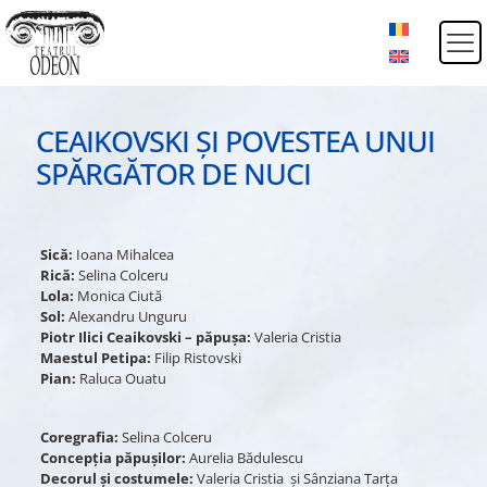
CEAIKOVSKI ȘI POVESTEA UNUI
SPĂRGĂTOR DE NUCI
Sică:
Ioana Mihalcea
Rică:
Selina Colceru
Lola:
Monica Ciută
Sol:
Alexandru Unguru
Piotr Ilici Ceaikovski – păpușa:
Valeria Cristia
Maestul Petipa:
Filip Ristovski
Pian:
Raluca Ouatu
Coregrafia:
Selina Colceru
Concepția păpuşilor:
Aurelia Bădulescu
Decorul şi costumele:
Valeria Cristia şi Sânziana Tarța