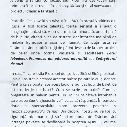
A venit și rândul compozitorului Piotr Ilici Ceaikovski să-și
primească locul cuvenit în seria
copilăriilor
și cel al
pove
ș
tilor
din
proiectul
Clasic e fantastic.
Piotr Ilici Ceaikowski s-a născut în 1840, în orașul Votkinks din
Rusia. A fost foarte talentat, foarte sensibil și a avut o
imaginație fantastică. A scris o muzică minunată, uneori plină
de bucurie, alteori plină de tristețe, dar întotdeauna plină de
melodii frumoase și ușor de…fluierat. Cel puțin asta se
întâmpla când copiii însoțiți de părinți ieșeau de la spectacolele
de balet unde tocmai văsuseră și ascultaseră
Lacul
lebedelor
,
Frumoasa din pădurea adormită
sau
Spărgătorul
de nuci
…
În casa în care trăia Piotr, cei doi șoricei, Sică și Rică și pisicuța
Lola au asistat la crearea acestor balete pe care le-au și dansat.
Pentru ca să poată face acest lucru, ei au luat lecții de balet. Ce
este o lecție de balet? Cum se scrie un balet? Cum se
pregătește un balerin pentru un rol? Sunt câteva întrebări la
care trupa
Clasic e fantastic
va încerca să răspundă.. În partea a
doua a spectacolului vom prezenta povestea și
muzica
Sp
ă
rg
ă
torului de nuci
. Din decorul nostru nu va lipsi cu
sigutanță nici marele și strălucitorul brad de Crăciun căci,
întreaga poveste se desfășoară în noaptea Ajunului, cel mai