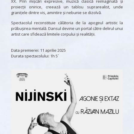
XX. Prin mișcări expresive, muzică clasică reimaginată și
proiecții onirice, creează un tablou suprarealist, unde
granițele dintre vis, amintire și nebunie se dizolvă.
Spectacolul reconstituie călătoria de la apogeul artistic la
prăbușirea mentală. Dansul devine un portal către delirul unui
artist care sfidează limitele corpului și realității.
Data premierei: 11 aprilie 2025
Durata spectacolului: 1h 5´