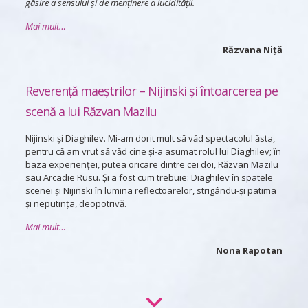
găsire a sensului şi de menţinere a lucidităţii.
Mai mult…
Răzvana Niță
Reverență maeștrilor – Nijinski și întoarcerea pe
scenă a lui Răzvan Mazilu
Nijinski și Diaghilev. Mi-am dorit mult să văd spectacolul ăsta,
pentru că am vrut să văd cine și-a asumat rolul lui Diaghilev; în
baza experienței, putea oricare dintre cei doi, Răzvan Mazilu
sau Arcadie Rusu. Și a fost cum trebuie: Diaghilev în spatele
scenei și Nijinski în lumina reflectoarelor, strigându-și patima
și neputința, deopotrivă.
Mai mult…
Nona Rapotan