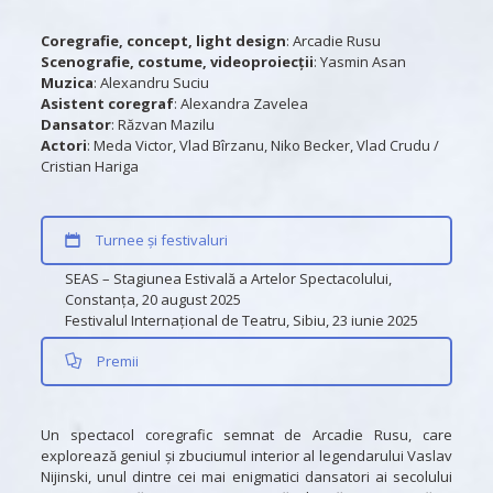
Coregrafie, concept, light design
: Arcadie Rusu
Scenografie, costume, videoproiecții
: Yasmin Asan
Muzica
: Alexandru Suciu
Asistent coregraf
: Alexandra Zavelea
Dansator
: Răzvan Mazilu
Actori
: Meda Victor, Vlad Bîrzanu, Niko Becker, Vlad Crudu /
Cristian Hariga
Turnee și festivaluri
SEAS – Stagiunea Estivală a Artelor Spectacolului,
Constanța, 20 august 2025
Festivalul Internațional de Teatru, Sibiu, 23 iunie 2025
Premii
Un spectacol coregrafic semnat de Arcadie Rusu, care
explorează geniul și zbuciumul interior al legendarului Vaslav
Nijinski, unul dintre cei mai enigmatici dansatori ai secolului