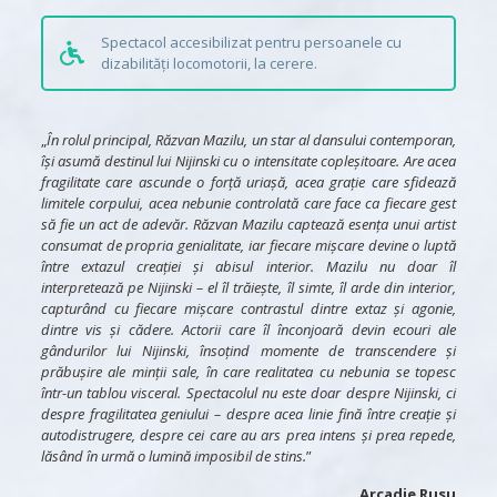
Spectacol accesibilizat pentru persoanele cu
dizabilități locomotorii, la cerere.
„
În rolul principal, Răzvan Mazilu, un star al dansului contemporan,
își asumă destinul lui Nijinski cu o intensitate copleșitoare. Are acea
fragilitate care ascunde o forță uriașă, acea grație care sfidează
limitele corpului, acea nebunie controlată care face ca fiecare gest
să fie un act de adevăr. Răzvan Mazilu captează esența unui artist
consumat de propria genialitate, iar fiecare mișcare devine o luptă
între extazul creației și abisul interior. Mazilu nu doar îl
interpretează pe Nijinski – el îl trăiește, îl simte, îl arde din interior,
capturând cu fiecare mișcare contrastul dintre extaz și agonie,
dintre vis și cădere. Actorii care îl înconjoară devin ecouri ale
gândurilor lui Nijinski, însoțind momente de transcendere și
prăbușire ale minții sale, în care realitatea cu nebunia se topesc
într-un tablou visceral. Spectacolul nu este doar despre Nijinski, ci
despre fragilitatea geniului – despre acea linie fină între creație și
autodistrugere, despre cei care au ars prea intens și prea repede,
lăsând în urmă o lumină imposibil de stins.
”
Arcadie Rusu