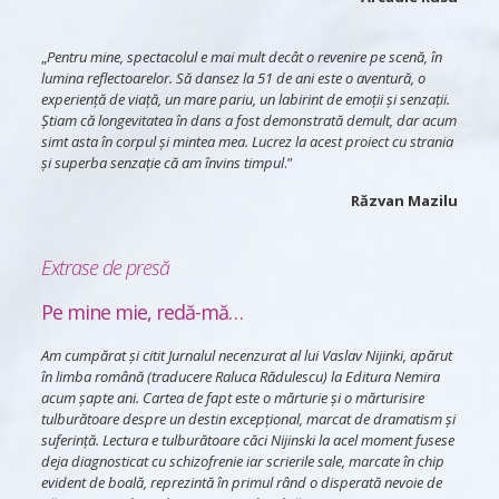
„
Pentru mine, spectacolul e mai mult decât o revenire pe scenă, în
lumina reflectoarelor. Să dansez la 51 de ani este o aventură, o
experiență de viață, un mare pariu, un labirint de emoții și senzații.
Știam că longevitatea în dans a fost demonstrată demult, dar acum
simt asta în corpul și mintea mea. Lucrez la acest proiect cu strania
și superba senzație că am învins timpul
.”
Răzvan Mazilu
Extrase de presă
Pe mine mie, redă-mă…
Am cumpărat şi citit Jurnalul necenzurat al lui Vaslav Nijinki, apărut
în limba română (traducere Raluca Rădulescu) la Editura Nemira
acum şapte ani. Cartea de fapt este o mărturie şi o mărturisire
tulburătoare despre un destin excepţional, marcat de dramatism şi
suferinţă. Lectura e tulburătoare căci Nijinski la acel moment fusese
deja diagnosticat cu schizofrenie iar scrierile sale, marcate în chip
evident de boală, reprezintă în primul rând o disperată nevoie de