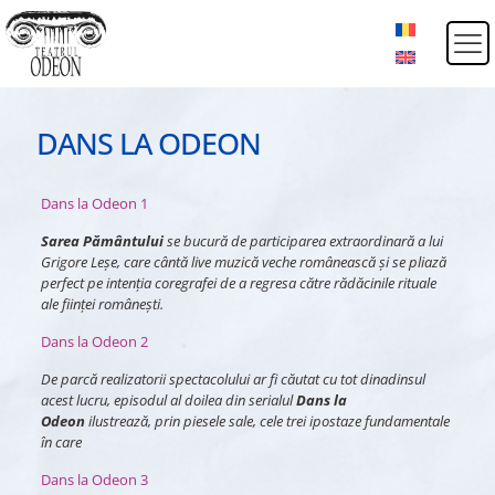
DANS LA ODEON
Dans la Odeon 1
Sarea Pământului
se bucură de participarea extraordinară a lui
Grigore Leșe, care cântă live muzică veche românească şi se pliază
perfect pe intenţia coregrafei de a regresa către rădăcinile rituale
ale fiinţei româneşti.
Dans la Odeon 2
De parcă realizatorii spectacolului ar fi căutat cu tot dinadinsul
acest lucru, episodul al doilea din serialul
Dans la
Odeon
ilustrează, prin piesele sale, cele trei ipostaze fundamentale
în care
Dans la Odeon 3