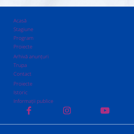
Acasă
Stagiune
Program
Proiecte
Arhivă anunțuri
Trupa
Contact
Proiecte
Istoric
Informații publice