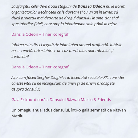
La sfârșitul celei de-a doua stagiuni de
Dans la Odeon
nu le dorim
organizatorilor decât ceea ce le doream și cu un an în urmă: să
ducă proiectul mai departe de dragul dansului în sine, dar și al
spectatorilor fideli, care umplu întotdeauna sala până la refuz.
Dans la Odeon – Tineri coregrafi
Iubirea este direct legată de intimitatea umană profundă. Iubirile
nu se repetă, orice iubire e un caz particular, unic, absolut şi
ireductibil.
Dans la Odeon – Tineri coregrafi
Aşa cum făcea Serghei Diaghilev la începutul secolului XX, consider
că este vital să ne înconjurăm de tineri şi de priviri proaspete
asupra dansului,
Gala Extraordinară a Dansului Răzvan Mazilu & Friends
Un omagiu anual adus dansului, într-o gală semnată de Răzvan
Mazilu.