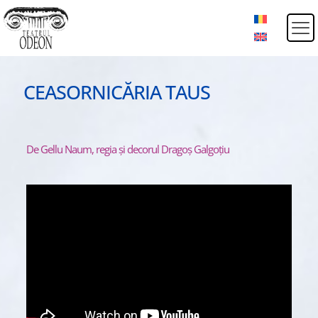
CEASORNICĂRIA TAUS
De Gellu Naum, regia și decorul Dragoș Galgoțiu