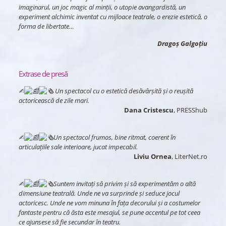
imaginarul, un joc magic al minții, o utopie avangardistă, un
experiment alchimic inventat cu mijloace teatrale, o erezie estetică, o
forma de libertate…
Dragoș Galgoțiu
Extrase de presă
✍︎
Un spectacol cu o estetică desăvârșită și o reușită
actoricească de zile mari.
Dana Cristescu
, PRESShub
✍︎
Un spectacol frumos, bine ritmat, coerent în
articulațiile sale interioare, jucat impecabil.
Liviu Ornea
, LiterNet.ro
✍︎
Suntem invitați să privim și să experimentăm o altă
dimensiune teatrală. Unde ne va surprinde și seduce jocul
actoricesc. Unde ne vom minuna în fața decorului și a costumelor
fantaste pentru că ăsta este mesajul, se pune accentul pe tot ceea
ce ajunsese să fie secundar în teatru.