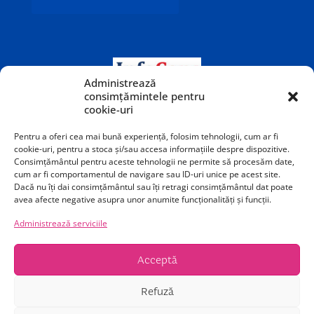
Administrează
consimțămintele pentru
cookie-uri
Pentru a oferi cea mai bună experiență, folosim tehnologii, cum ar fi
cookie-uri, pentru a stoca și/sau accesa informațiile despre dispozitive.
Consimțământul pentru aceste tehnologii ne permite să procesăm date,
cum ar fi comportamentul de navigare sau ID-uri unice pe acest site.
Dacă nu îți dai consimțământul sau îți retragi consimțământul dat poate
avea afecte negative asupra unor anumite funcționalități și funcții.
Teatrul Odeon este o instituție publică de cultură
Administrează serviciile
subvenționată de Primăria Municipiului București.
Acceptă
Calea Victoriei 40-42, București, sector 1, România
Refuză
Copyright © 2026, Teatrul Odeon all right are reserved.