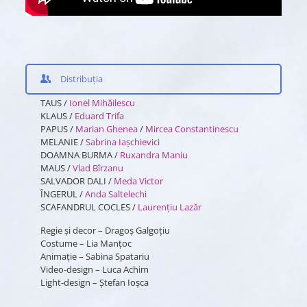
Distribuția
TAUS /
Ionel Mihăilescu
KLAUS /
Eduard Trifa
PAPUS /
Marian Ghenea
/
Mircea Constantinescu
MELANIE /
Sabrina Iașchievici
DOAMNA BURMA /
Ruxandra Maniu
MAUS /
Vlad Bîrzanu
SALVADOR DALI /
Meda Victor
ÎNGERUL /
Anda Saltelechi
SCAFANDRUL COCLES /
Laurențiu Lazăr
Regie și decor – Dragoș Galgoțiu
Costume – Lia Manțoc
Animație – Sabina Spatariu
Video-design – Luca Achim
Light-design – Ștefan Ioșca