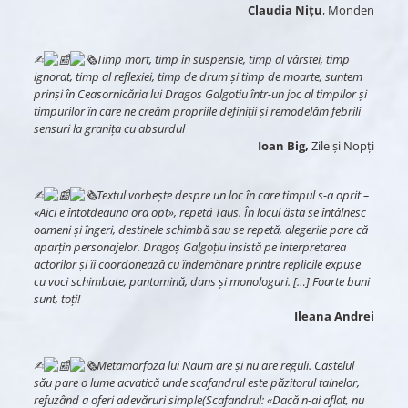
Claudia Nițu
, Monden
✍︎
Timp mort, timp în suspensie, timp al vârstei, timp
ignorat, timp al reflexiei, timp de drum şi timp de moarte, suntem
prinşi în Ceasornicăria lui Dragos Galgotiu într-un joc al timpilor şi
timpurilor în care ne creăm propriile definiţii şi remodelăm febrili
sensuri la granița cu absurdul
Ioan Big,
Zile și Nopți
✍︎
Textul vorbește despre un loc în care timpul s-a oprit –
«Aici e întotdeauna ora opt», repetă Taus. În locul ăsta se întâlnesc
oameni și îngeri, destinele schimbă sau se repetă, alegerile pare că
aparțin personajelor. Dragoș Galgoțiu insistă pe interpretarea
actorilor și îi coordonează cu îndemânare printre replicile expuse
cu voci schimbate, pantomină, dans și monologuri. […] Foarte buni
sunt, toți!
Ileana Andrei
✍︎
Metamorfoza lui Naum are și nu are reguli. Castelul
său pare o lume acvatică unde scafandrul este păzitorul tainelor,
refuzând a oferi adevăruri simple(Scafandrul: «Dacă n-ai aflat, nu