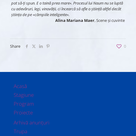
pot să-ți spun. E o taină prea mare». Procesul lui Naum nu se luptă
cu adevăruri, legi, vinovății, ci încearcă să afle o ştiință altfel decât
ştiința de pe «câmpiile inteligente».
Alina Mariana Maer
, Scene și cuvinte
Share
0
Acasă
Stagiune
Program
Proiecte
Arhivă anunțuri
Trupa