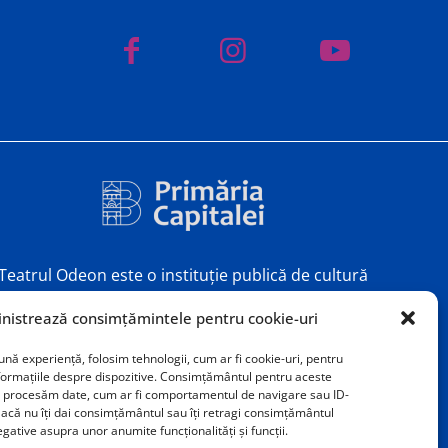
Teatrul Odeon este o instituție publică de cultură
subvenționată de Primăria Municipiului București.
nistrează consimțămintele pentru cookie-uri
ună experiență, folosim tehnologii, cum ar fi cookie-uri, pentru
nformațiile despre dispozitive. Consimțământul pentru aceste
ă procesăm date, cum ar fi comportamentul de navigare sau ID-
 Dacă nu îți dai consimțământul sau îți retragi consimțământul
gative asupra unor anumite funcționalități și funcții.