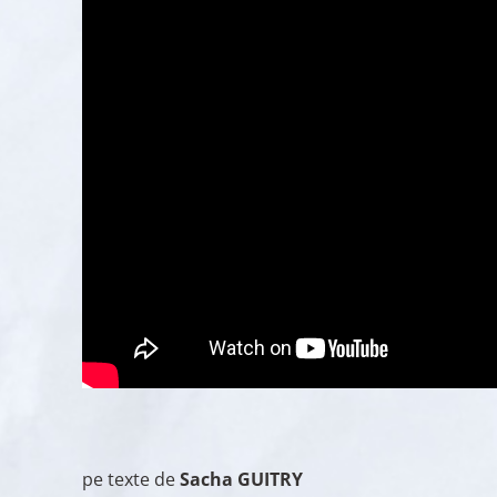
pe texte de
Sacha GUITRY