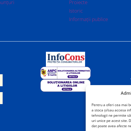
nunțuri
Proiecte
Istoric
Informații publice
Admi
Pentru a oferi cea mai b
a stoca și/sau accesa i
tehnologii ne permite s
uri unice pe acest site.
dat poate avea afecte ne