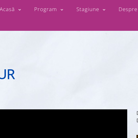
Acasă
Program
Stagiune
Despre
UR