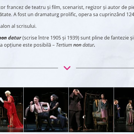
r francez de teatru și film, scenarist, regizor și autor de p
mătate. A fost un dramaturg prolific, opera sa cuprinzând 124
lon al scrisului.
non
datur
(scrise între 1905 și 1939) sunt pline de fantezie ș
reia opțiune este posibilă –
Tertium
non
datur
.