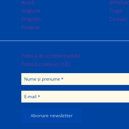
Acasă
Arhivă a
Stagiune
Trupa
Program
Contact
Proiecte
Politică de confidențialitate
Politică cookie-uri (UE)