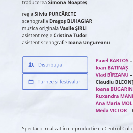
traducerea
Simona Noapteș
regia
Silviu PURCĂRETE
scenografia
Dragoș BUHAGIAR
muzica originală
Vasile ȘIRLI
asistent regie
Cristina Tudor
asistent scenografie
Ioana Ungureanu
Pavel BARTOȘ
Distribuția
Ioan BATINAȘ
–
Vlad BÎRZANU
Turnee și festivaluri
Claudiu BLEON
Ioana BUGARIN
Ruxandra MAN
Ana Maria MO
Meda VICTOR
–
Spectacol realizat în co-producție cu Centrul Cult