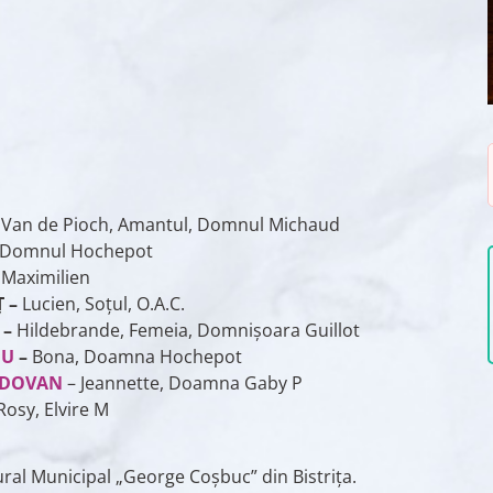
–
Van de Pioch, Amantul, Domnul Michaud
 Domnul Hochepot
–
Maximilien
Ț –
Lucien, Soțul, O.A.C.
–
Hildebrande, Femeia, Domnișoara Guillot
IU
–
Bona, Doamna Hochepot
LDOVAN
– Jeannette, Doamna Gaby P
Rosy, Elvire M
ural Municipal „George Coșbuc” din Bistrița.