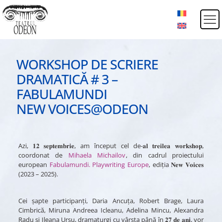
WORKSHOP DE SCRIERE
DRAMATICĂ # 3 –
FABULAMUNDI
NEW VOICES@ODEON
Azi, 𝟏𝟐 𝐬𝐞𝐩𝐭𝐞𝐦𝐛𝐫𝐢𝐞, am început cel de-𝐚𝐥 𝐭𝐫𝐞𝐢𝐥𝐞𝐚 𝐰𝐨𝐫𝐤𝐬𝐡𝐨𝐩,
coordonat de
Mihaela Michailov
, din cadrul proiectului
european
Fabulamundi. Playwriting Europe
, ediția 𝐍𝐞𝐰 𝐕𝐨𝐢𝐜𝐞𝐬
(2023 – 2025).
Cei șapte participanți, Daria Ancuța, Robert Brage, Laura
Cimbrică, Miruna Andreea Icleanu, Adelina Mincu, Alexandra
Radu și Ileana Ursu, dramaturgi cu vârsta până în 𝟐𝟕 𝐝𝐞 𝐚𝐧𝐢, vor