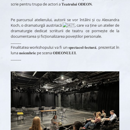
scrie pentru trupa de actori a 𝐓𝐞𝐚𝐭𝐫𝐮𝐥𝐮𝐢 𝐎𝐃𝐄𝐎𝐍.
Pe parcursul atelierului, autorii se vor întâlni și cu Alexandra
Koch, o dramaturgă austriacă
, care va ține un atelier de
dramaturgie dedicat scriiturii de teatru ce pornește de la
documentarea și ficționalizarea poveștilor personale.
______
Finalitatea workshopului va fi un 𝐬𝐩𝐞𝐜𝐭𝐚𝐜𝐨𝐥-𝐥𝐞𝐜𝐭𝐮𝐫𝐚̆, prezentat în
luna 𝐧𝐨𝐢𝐞𝐦𝐛𝐫𝐢𝐞 pe scena 𝐎𝐃𝐄𝐎𝐍𝐔𝐋𝐔𝐈.
______