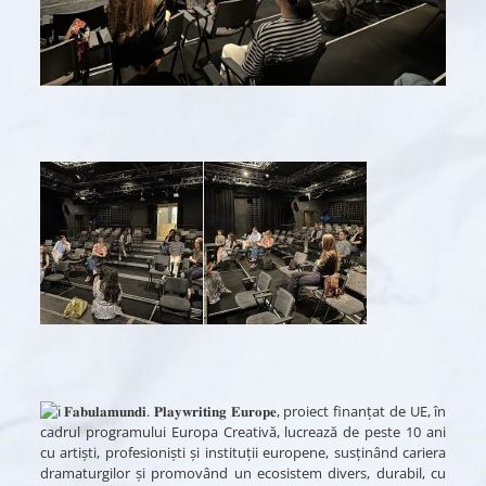
𝐅𝐚𝐛𝐮𝐥𝐚𝐦𝐮𝐧𝐝𝐢. 𝐏𝐥𝐚𝐲𝐰𝐫𝐢𝐭𝐢𝐧𝐠 𝐄𝐮𝐫𝐨𝐩𝐞, proiect finanțat de UE, în
cadrul programului Europa Creativă, lucrează de peste 10 ani
cu artiști, profesioniști și instituții europene, susținând cariera
dramaturgilor și promovând un ecosistem divers, durabil, cu