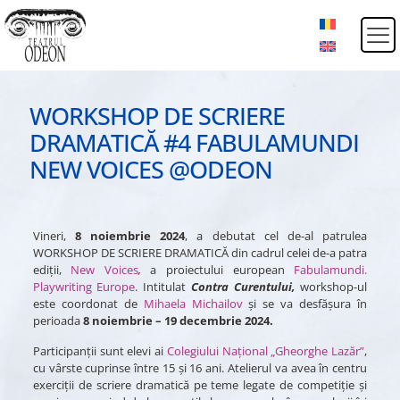
WORKSHOP DE SCRIERE
DRAMATICĂ #4 FABULAMUNDI
NEW VOICES @ODEON
Vineri,
8 noiembrie 2024
, a debutat cel de-al patrulea
WORKSHOP DE SCRIERE DRAMATICĂ din cadrul celei de-a patra
ediții,
New Voices
,
a proiectului european
Fabulamundi.
Playwriting Europe
. Intitulat
Contra Curentului,
workshop-ul
este coordonat de
Mihaela Michailov
și se va desfășura în
perioada
8 noiembrie – 19 decembrie 2024.
Participanții sunt elevi ai
Colegiului Național „Gheorghe Lazăr”
,
cu vârste cuprinse între 15 și 16 ani. Atelierul va avea în centru
exerciții de scriere dramatică pe teme legate de competiție și