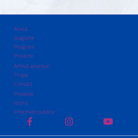
Acasă
Stagiune
Program
Proiecte
Arhivă anunțuri
Trupa
Contact
Proiecte
Istoric
Informații publice