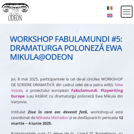
WORKSHOP FABULAMUNDI #5:
DRAMATURGA POLONEZĂ EWA
MIKULA@ODEON
Joi, 8 mai 2025, participantele la cel de-al cincilea WORKSHOP
DE SCRIERE DRAMATICĂ din cadrul celei de-a patra ediții,
New
Voices
,
a proiectului european
Fabulamundi. Playwriting
Europe
s-au întâlnit cu dramaturga poloneză Ewa Mikula din
Varșovia.
Intitulat
Ziua în care am devenit fată,
workshop-ul este
coordonat de
Mihaela Michailov
și se desfășoară în perioada
12
martie – 4 iunie 2025.
Participantele sunt 11 eleve de la Liceul Sf. Pantelimon, cu