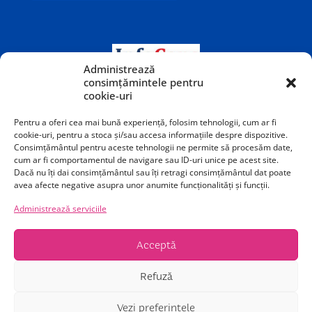
Administrează
consimțămintele pentru
cookie-uri
Pentru a oferi cea mai bună experiență, folosim tehnologii, cum ar fi
cookie-uri, pentru a stoca și/sau accesa informațiile despre dispozitive.
Consimțământul pentru aceste tehnologii ne permite să procesăm date,
cum ar fi comportamentul de navigare sau ID-uri unice pe acest site.
Dacă nu îți dai consimțământul sau îți retragi consimțământul dat poate
avea afecte negative asupra unor anumite funcționalități și funcții.
Teatrul Odeon este o instituție publică de cultură
Administrează serviciile
subvenționată de Primăria Municipiului București.
Acceptă
Calea Victoriei 40-42, București, sector 1, România
Refuză
Copyright © 2026, Teatrul Odeon all right are reserved.
Vezi preferințele
Powered by Doimih