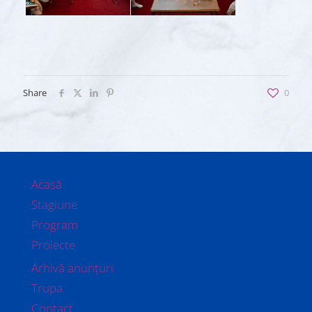
Share
0
Acasă
Stagiune
Program
Proiecte
Arhivă anunțuri
Trupa
Contact