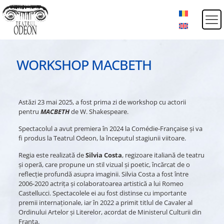
WORKSHOP MACBETH
Astăzi 23 mai 2025, a fost prima zi de workshop cu actorii
pentru
MACBETH
de W. Shakespeare.
Spectacolul a avut premiera în 2024 la Comédie-Française și va
fi produs la Teatrul Odeon, la începutul stagiunii viitoare.
Regia este realizată de
Silvia Costa
, regizoare italiană de teatru
și operă, care propune un stil vizual și poetic, încărcat de o
reflecție profundă asupra imaginii. Silvia Costa a fost între
2006-2020 actrița și colaboratoarea artistică a lui Romeo
Castellucci. Spectacolele ei au fost distinse cu importante
premii internaționale, iar în 2022 a primit titlul de Cavaler al
Ordinului Artelor și Literelor, acordat de Ministerul Culturii din
Franța.