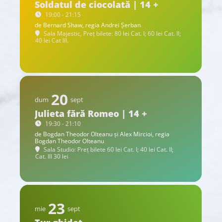
Soldatul de ciocolată | 14 +
19:00 - 21:15
de Bernard Shaw, regia Andrei Șerban
Sala Majestic, Preț bilete: 80 lei Cat. I; 60 lei Cat. II;
40 lei Cat III.
20
dum
sept
Julieta fără Romeo | 14 +
19:30 - 21:10
de Bogdan Theodor Olteanu și Alex Mircioi, regia
Bogdan Theodor Olteanu
Sala Studio: Preț bilete 60 lei Cat. I; 40 lei Cat. II;
Cat. III 30 lei
23
mie
sept