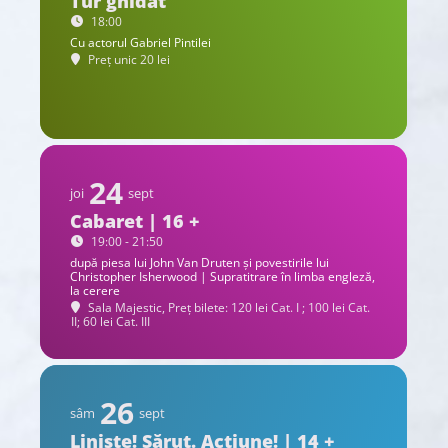
Tur ghidat
18:00
Cu actorul Gabriel Pintilei
Preț unic 20 lei
24
joi
sept
Cabaret | 16 +
19:00 - 21:50
după piesa lui John Van Druten și povestirile lui
Christopher Isherwood | Supratitrare în limba engleză,
la cerere
Sala Majestic, Preț bilete: 120 lei Cat. I ; 100 lei Cat.
II; 60 lei Cat. III
26
sâm
sept
Liniște! Sărut. Acțiune! | 14 +