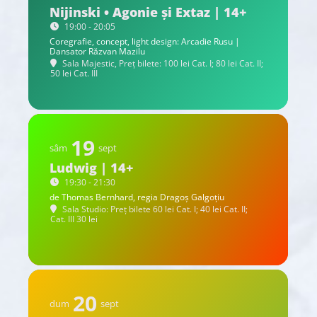
Nijinski • Agonie și Extaz | 14+
19:00 - 20:05
Coregrafie, concept, light design: Arcadie Rusu |
Dansator Răzvan Mazilu
Sala Majestic, Preț bilete: 100 lei Cat. I; 80 lei Cat. II;
50 lei Cat. III
19
sâm
sept
Ludwig | 14+
19:30 - 21:30
de Thomas Bernhard, regia Dragoș Galgoțiu
Sala Studio: Preț bilete 60 lei Cat. I; 40 lei Cat. II;
Cat. III 30 lei
20
dum
sept