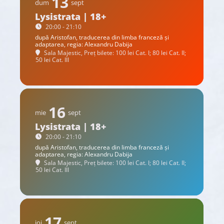
13
dum
sept
Lysistrata | 18+
20:00 - 21:10
după Aristofan, traducerea din limba franceză și
adaptarea, regia: Alexandru Dabija
Sala Majestic, Preț bilete: 100 lei Cat. I; 80 lei Cat. II;
50 lei Cat. III
16
mie
sept
Lysistrata | 18+
20:00 - 21:10
după Aristofan, traducerea din limba franceză și
adaptarea, regia: Alexandru Dabija
Sala Majestic, Preț bilete: 100 lei Cat. I; 80 lei Cat. II;
50 lei Cat. III
17
joi
sept