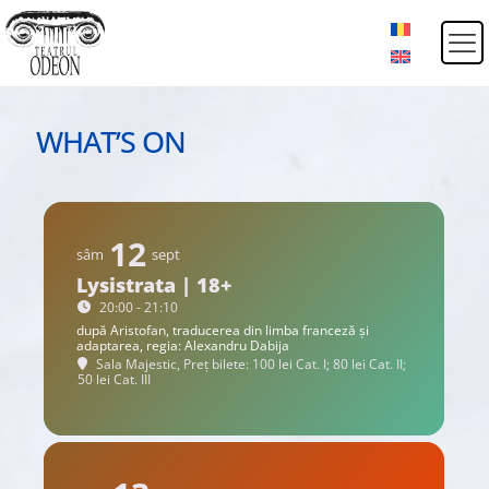
WHAT’S ON
12
sâm
sept
Lysistrata | 18+
20:00 - 21:10
după Aristofan, traducerea din limba franceză și
adaptarea, regia: Alexandru Dabija
Sala Majestic, Preț bilete: 100 lei Cat. I; 80 lei Cat. II;
50 lei Cat. III