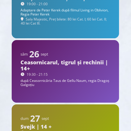
19:00 - 21:00
Adaptare de Peter Kerek după filmul Living in Oblivion,
Regia Peter Kerek
Sala Majestic, Preț bilete: 80 lei Cat. I; 60 lei Cat. II;
40 lei Cat III.
26
sâm
sept
Ceasornicarul, tigrul și rechinii |
14+
19:30 - 21:15
după Ceasornicăria Taus de Gellu Naum, regia Dragoș
Galgoțiu
27
dum
sept
Svejk | 14 +